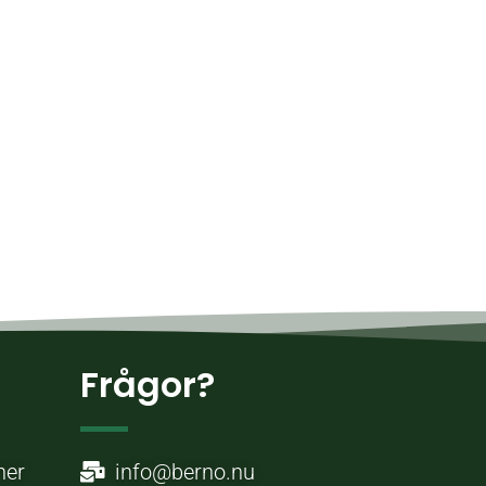
Frågor?
ner
info@berno.nu