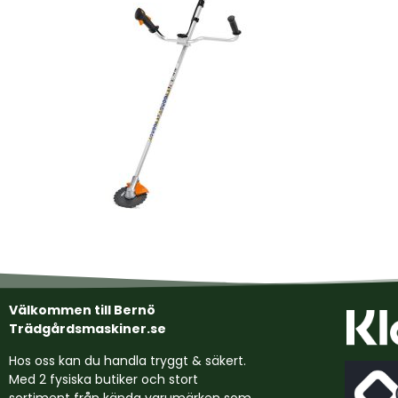
Välkommen till Bernö
Trädgårdsmaskiner.se
Hos oss kan du handla tryggt & säkert.
Med 2 fysiska butiker och stort
sortiment från kända varumärken som