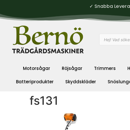
✓ Snabba Leveran
Motorsågar
Röjsågar
Trimmers
H
Batteriprodukter
Skyddskläder
Snöslung
fs131