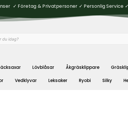
ser ✓ Företag & Privatpersoner ✓ Personlig Service ✓ 
äcksaxar
Lövblåsar
Åkgräsklippare
Gräskli
or
Vedklyvar
Leksaker
Ryobi
Silky
H