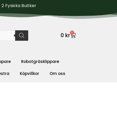
2 Fysiska Butiker
0
0
kr
ppare
Robotgräsklippare
estra
Köpvillkor
Om oss