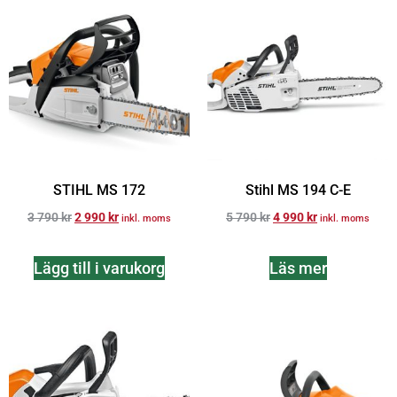
STIHL MS 172
Stihl MS 194 C-E
3 790
kr
2 990
kr
5 790
kr
4 990
kr
inkl. moms
inkl. moms
Lägg till i varukorg
Läs mer