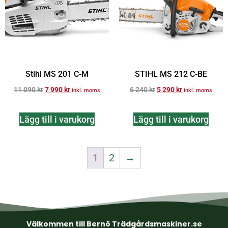
Stihl MS 201 C-M
STIHL MS 212 C-BE
11 090
kr
7 990
kr
6 240
kr
5 290
kr
inkl. moms
inkl. moms
Lägg till i varukorg
Lägg till i varukorg
1
2
→
Välkommen till Bernö Trädgårdsmaskiner.se