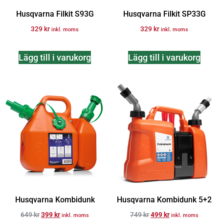
Husqvarna Filkit S93G
Husqvarna Filkit SP33G
329
kr
329
kr
inkl. moms
inkl. moms
Lägg till i varukorg
Lägg till i varukorg
Husqvarna Kombidunk
Husqvarna Kombidunk 5+2
649
kr
399
kr
749
kr
499
kr
inkl. moms
inkl. moms