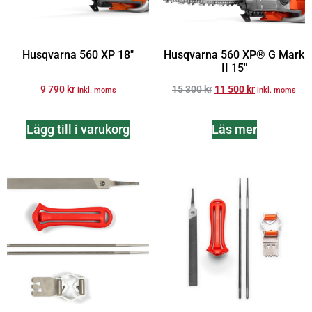
Husqvarna 560 XP 18″
Husqvarna 560 XP® G Mark
II 15″
9 790
kr
15 300
kr
11 500
kr
inkl. moms
inkl. moms
Lägg till i varukorg
Läs mer