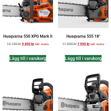
Husqvarna 550 XPG Mark II
Husqvarna 555 18″
13 100
kr
9 490
kr
11 500
kr
7 990
kr
inkl. moms
inkl. moms
Lägg till i varukorg
Lägg till i varukorg