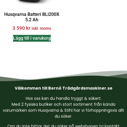
Husqvarna Batteri BLi200X
5.2 Ah
3 590
kr
inkl. moms
Lägg till i varukorg
Välkommen till Bernö Trädgårdsmaskiner.se
Hos oss kan du handla tryggt & säkert.
Med 2 fysiska butiker och stort sortiment från kända
varumärken som Husqvarna & Stihl har vi förhoppningsvis allt
du söker.
Om du inte hittar det du söker på webshopen ta kontakt