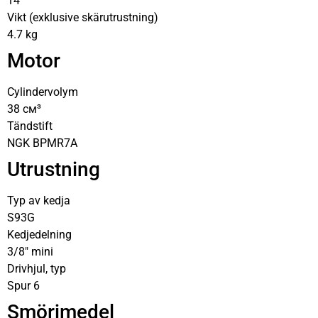
14″
Vikt (exklusive skärutrustning)
4.7 kg
Motor
Cylindervolym
38 см³
Tändstift
NGK BPMR7A
Utrustning
Typ av kedja
S93G
Kedjedelning
3/8″ mini
Drivhjul, typ
Spur 6
Smörjmedel