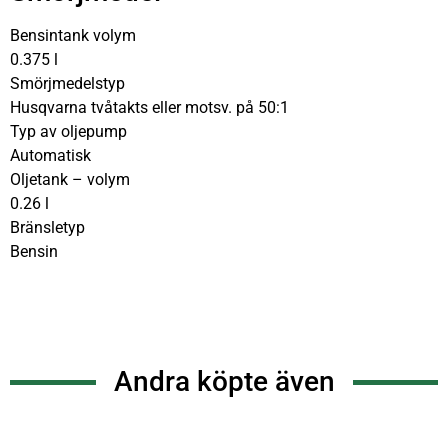
Bensintank volym
0.375 l
Smörjmedelstyp
Husqvarna tvåtakts eller motsv. på 50:1
Typ av oljepump
Automatisk
Oljetank – volym
0.26 l
Bränsletyp
Bensin
Andra köpte även