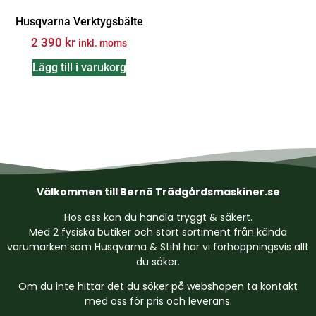
Husqvarna Verktygsbälte
2 390
kr
inkl. moms
Lägg till i varukorg
Välkommen till Bernö Trädgårdsmaskiner.se
Hos oss kan du handla tryggt & säkert.
Med 2 fysiska butiker och stort sortiment från kända
varumärken som Husqvarna & Stihl har vi förhoppningsvis allt
du söker.
Om du inte hittar det du söker på webshopen ta kontakt
med oss för pris och leverans.