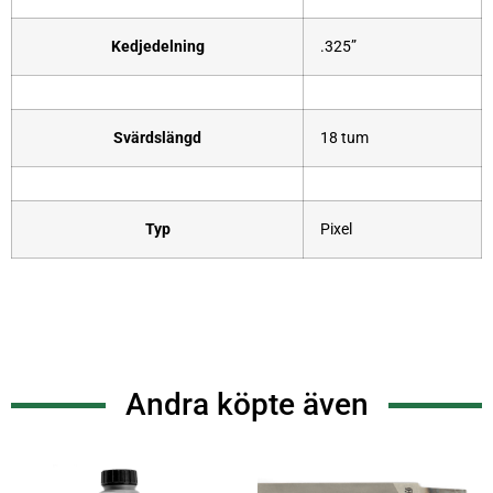
Kedjedelning
.325”
Svärdslängd
18 tum
Typ
Pixel
Andra köpte även