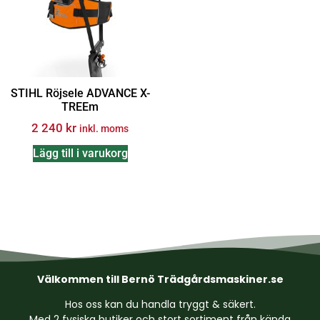
STIHL Röjsele ADVANCE X-
TREEm
2 240
kr
inkl. moms
Lägg till i varukorg
Välkommen till Bernö Trädgårdsmaskiner.se
Hos oss kan du handla tryggt & säkert.
Med 2 fysiska butiker och stort sortiment från kända