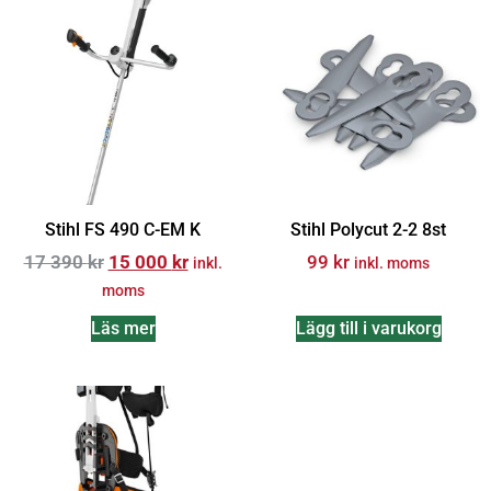
Stihl FS 490 C-EM K
Stihl Polycut 2-2 8st
17 390
kr
15 000
kr
99
kr
inkl.
inkl. moms
moms
Läs mer
Lägg till i varukorg