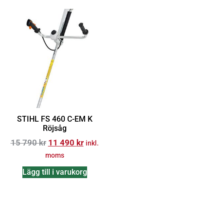
STIHL FS 460 C-EM K
Röjsåg
15 790
kr
11 490
kr
inkl.
moms
Lägg till i varukorg