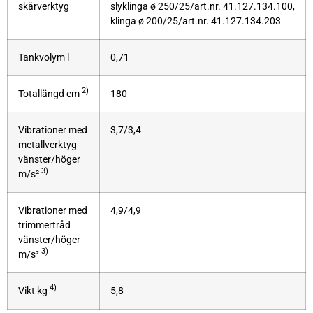
skärverktyg
slyklinga ø 250/25/art.nr. 41.127.134.100,
klinga ø 200/25/art.nr. 41.127.134.203
Tankvolym l
0,71
2)
Totallängd cm
180
Vibrationer med
3,7/3,4
metallverktyg
vänster/höger
3)
m/s²
Vibrationer med
4,9/4,9
trimmertråd
vänster/höger
3)
m/s²
4)
Vikt kg
5,8