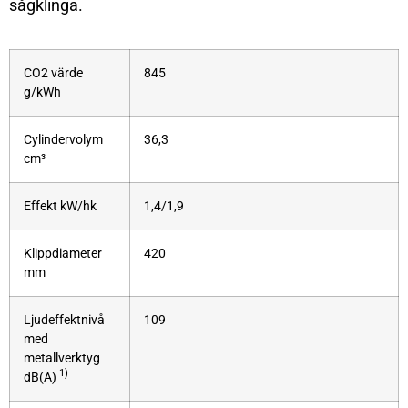
sågklinga.
CO2 värde
845
g/kWh
Cylindervolym
36,3
cm³
Effekt kW/hk
1,4/1,9
Klippdiameter
420
mm
Ljudeffektnivå
109
med
metallverktyg
1)
dB(A)