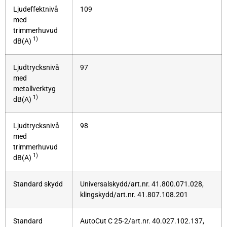
Ljudeffektnivå
109
med
trimmerhuvud
1)
dB(A)
Ljudtrycksnivå
97
med
metallverktyg
1)
dB(A)
Ljudtrycksnivå
98
med
trimmerhuvud
1)
dB(A)
Standard skydd
Universalskydd/art.nr. 41.800.071.028,
klingskydd/art.nr. 41.807.108.201
Standard
AutoCut C 25-2/art.nr. 40.027.102.137,