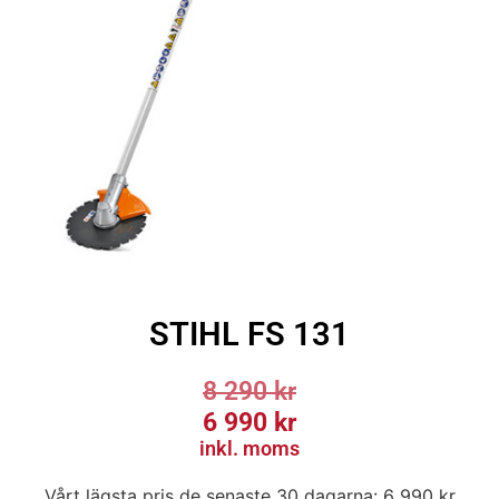
STIHL FS 131
8 290
kr
6 990
kr
inkl. moms
Vårt lägsta pris de senaste 30 dagarna:
6 990
kr