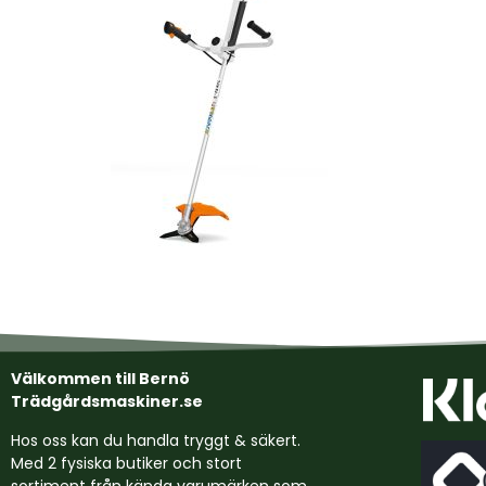
Välkommen till Bernö
Trädgårdsmaskiner.se
Hos oss kan du handla tryggt & säkert.
Med 2 fysiska butiker och stort
sortiment från kända varumärken som