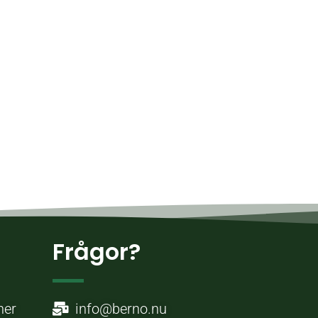
Frågor?
ner
info@berno.nu