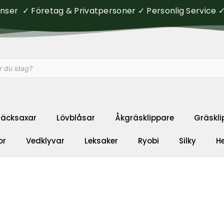
ser ✓ Företag & Privatpersoner ✓ Personlig Service ✓ 
äcksaxar
Lövblåsar
Åkgräsklippare
Gräskli
or
Vedklyvar
Leksaker
Ryobi
Silky
H