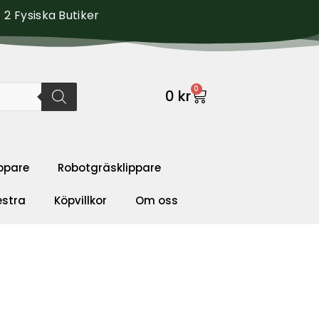
2 Fysiska Butiker
0
0
kr
ppare
Robotgräsklippare
estra
Köpvillkor
Om oss