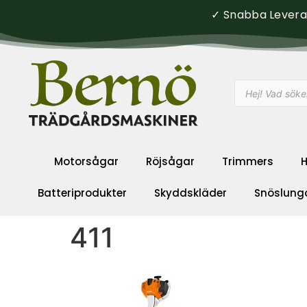
✓ Snabba Leveran
Motorsågar
Röjsågar
Trimmers
H
Batteriprodukter
Skyddskläder
Snöslung
411