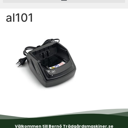
al101
Välkommen till Bernö Trädgårdsmaskiner.se