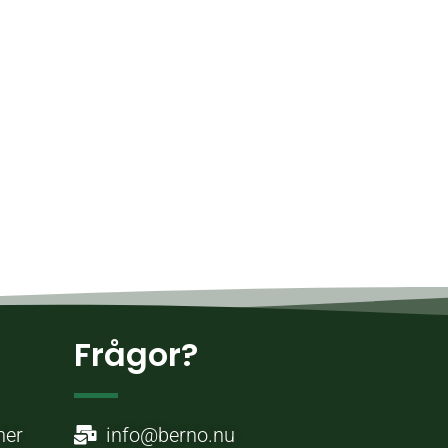
Frågor?
ner
info@berno.nu