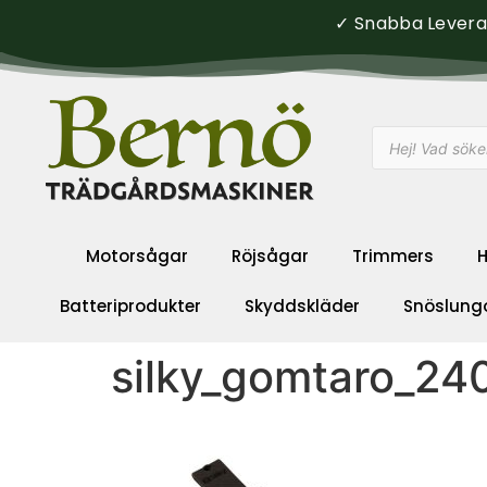
✓ Snabba Leveran
Motorsågar
Röjsågar
Trimmers
H
Batteriprodukter
Skyddskläder
Snöslung
silky_gomtaro_24