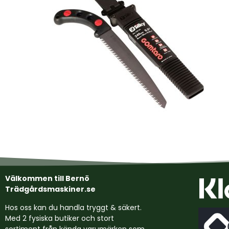
Välkommen till Bernö
Trädgårdsmaskiner.se
Hos oss kan du handla tryggt & säkert.
Med 2 fysiska butiker och stort
sortiment från kända varumärken som