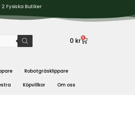
2 Fysiska Butiker
0
0
kr
ppare
Robotgräsklippare
estra
Köpvillkor
Om oss