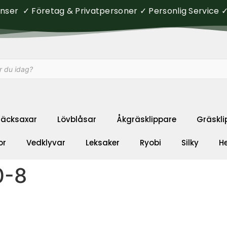
ser ✓ Företag & Privatpersoner ✓ Personlig Service ✓ 
äcksaxar
Lövblåsar
Åkgräsklippare
Gräskli
or
Vedklyvar
Leksaker
Ryobi
Silky
H
0-8