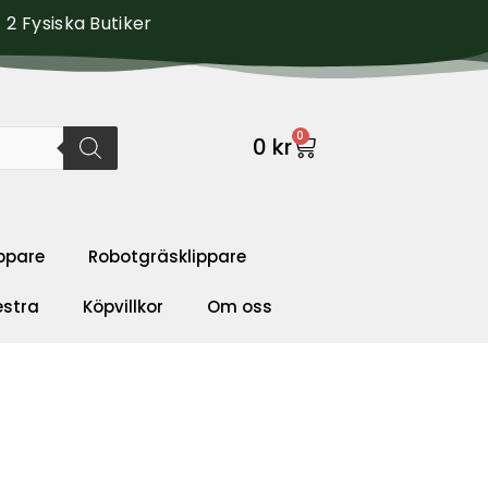
2 Fysiska Butiker
0
0
kr
ppare
Robotgräsklippare
estra
Köpvillkor
Om oss