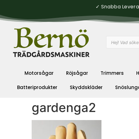
✓ Snabba Leveran
Motorsågar
Röjsågar
Trimmers
H
Batteriprodukter
Skyddskläder
Snöslung
gardenga2