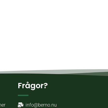
Frågor?
ner
info@berno.nu