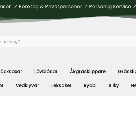
ser ✓ Företag & Privatpersoner ✓ Personlig Service ✓ 
äcksaxar
Lövblåsar
Åkgräsklippare
Gräskli
or
Vedklyvar
Leksaker
Ryobi
Silky
H