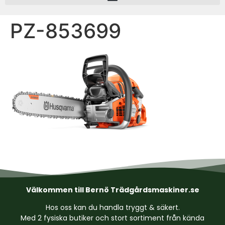
PZ-853699
Välkommen till Bernö Trädgårdsmaskiner.se
Hos oss kan du handla tryggt & säkert.
Med 2 fysiska butiker och stort sortiment från kända