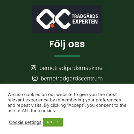
Följ oss
bernotradgardsmaskiner
bernotradgardscentrum
Frågor?
We use cookies on our website to give you the most
relevant experience by remembering your preferences
and repeat visits. By clicking “Accept”, you consent to the
use of ALL the cookies.
info@berno.nu
Cookie settings
ACCEPT
026 - 25 70 80