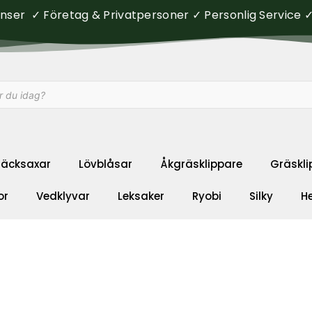
ser ✓ Företag & Privatpersoner ✓ Personlig Service ✓ 
äcksaxar
Lövblåsar
Åkgräsklippare
Gräskli
or
Vedklyvar
Leksaker
Ryobi
Silky
H