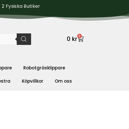
2 Fysiska Butiker
0
0
kr
ppare
Robotgräsklippare
estra
Köpvillkor
Om oss