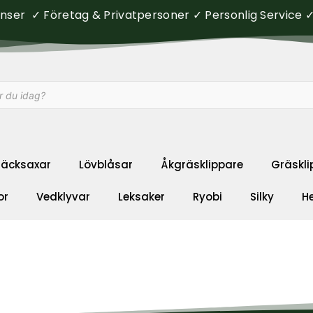
ser ✓ Företag & Privatpersoner ✓ Personlig Service ✓ 
äcksaxar
Lövblåsar
Åkgräsklippare
Gräskli
or
Vedklyvar
Leksaker
Ryobi
Silky
H