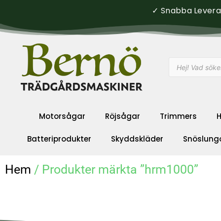
✓ Snabba Leveran
Motorsågar
Röjsågar
Trimmers
H
Batteriprodukter
Skyddskläder
Snöslung
Hem
/ Produkter märkta ”hrm1000”