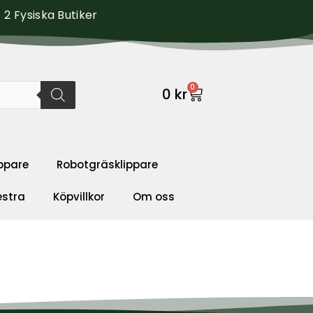
2 Fysiska Butiker
0
0
kr
ppare
Robotgräsklippare
estra
Köpvillkor
Om oss