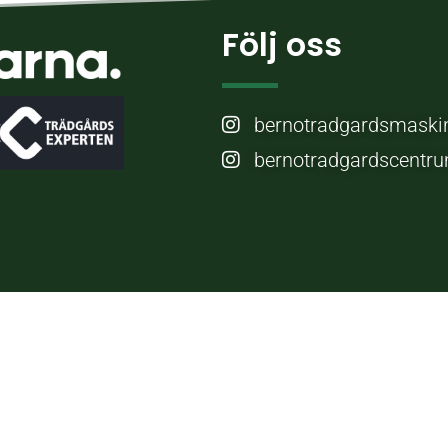
Följ oss
bernotradgardsmaski
bernotradgardscentr