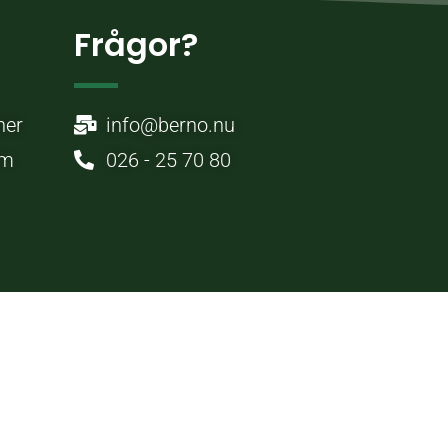
Frågor?
ner
info@berno.nu
um
026 - 25 70 80