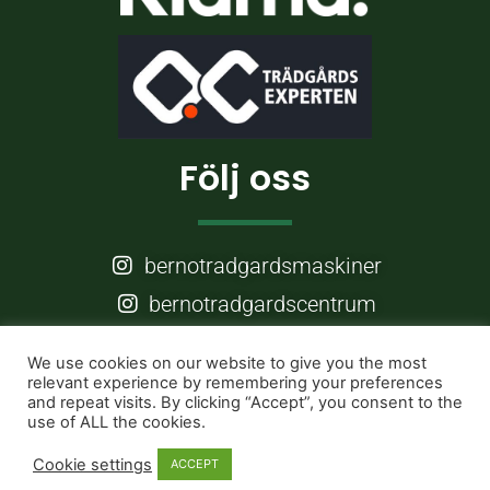
Följ oss
bernotradgardsmaskiner
bernotradgardscentrum
Frågor?
We use cookies on our website to give you the most
relevant experience by remembering your preferences
and repeat visits. By clicking “Accept”, you consent to the
use of ALL the cookies.
info@berno.nu
Cookie settings
ACCEPT
026 - 25 70 80