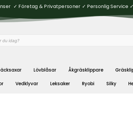
ser ✓ Företag & Privatpersoner ✓ Personlig Service ✓ 
äcksaxar
Lövblåsar
Åkgräsklippare
Gräskli
or
Vedklyvar
Leksaker
Ryobi
Silky
H