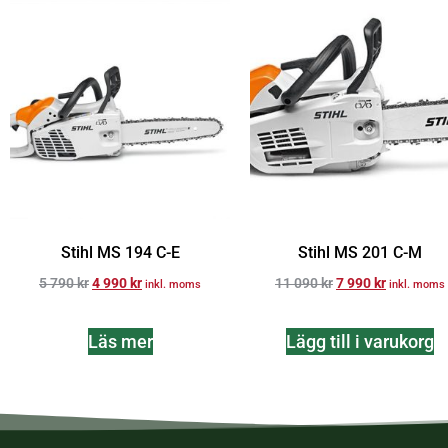
Stihl MS 194 C-E
Stihl MS 201 C-M
5 790
kr
4 990
kr
11 090
kr
7 990
kr
inkl. moms
inkl. moms
Läs mer
Lägg till i varukorg