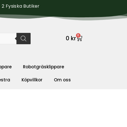
2 Fysiska Butiker
0
0
kr
ppare
Robotgräsklippare
estra
Köpvillkor
Om oss