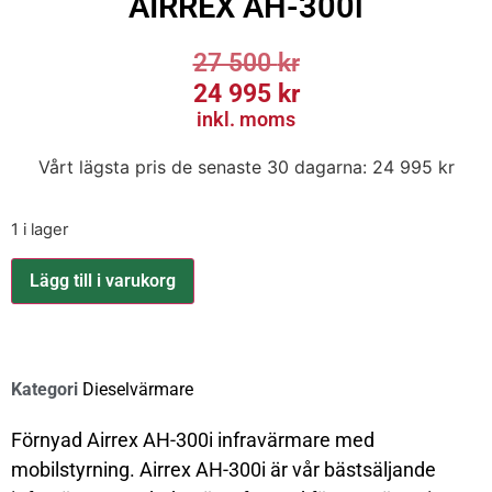
AIRREX AH-300i
27 500
kr
24 995
kr
inkl. moms
Vårt lägsta pris de senaste 30 dagarna:
24 995
kr
1 i lager
Lägg till i varukorg
Kategori
Dieselvärmare
Förnyad Airrex AH-300i infravärmare med
mobilstyrning. Airrex AH-300i är vår bästsäljande