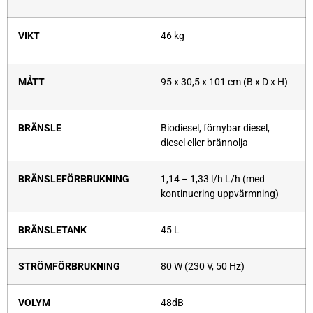
VIKT
46 kg
MÅTT
95 x 30,5 x 101 cm (B x D x H)
BRÄNSLE
Biodiesel, förnybar diesel,
diesel eller brännolja
BRÄNSLEFÖRBRUKNING
1,14 – 1,33 l/h L/h (med
kontinuering uppvärmning)
BRÄNSLETANK
45 L
STRÖMFÖRBRUKNING
80 W (230 V, 50 Hz)
VOLYM
48dB