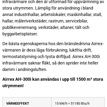
infravärmare och den är utformad för uppvärmning av
stora utrymmen. Lämplig för användning i bland
annat industrihallar, arbetslokaler, maskinhallar, stall,
hallar, måleriverkstäder, rastrum, servicebilar,
publikevenemang, verkstäder, altaner, tält och
byggarbetsplatser.
De bästa egenskaperna hos den bränsledrivna Airrex-
värmaren är dess låga förbrukning, luktfria drift,
termostatstyrning och tysta driftljud. Airrex AH-300i
infravärmare saknar fläkt, så den sprider inte heller
damm i andningsluften.
Airrex AH-300i kan användas i upp till 1500 m³ stora
utrymmen!
VÄRMEEFFEKT
15 kW/h = 51180 Btu/h