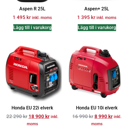
Aspen R 25L
Aspen+ 25L
1 495
kr
1 395
kr
inkl. moms
inkl. moms
Lägg till i varukorg
Lägg till i varukorg
Honda EU 22i elverk
Honda EU 10i elverk
22 290
kr
18 900
kr
16 990
kr
8 990
kr
inkl.
inkl.
moms
moms