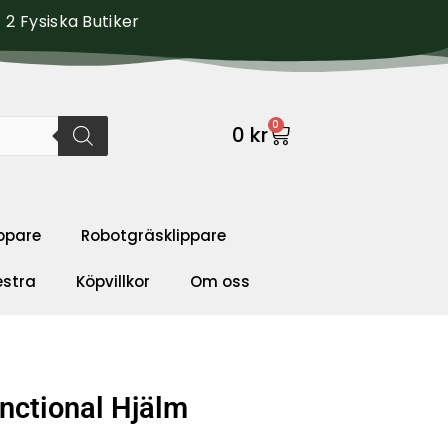
2 Fysiska Butiker
0
0
kr
ppare
Robotgräsklippare
estra
Köpvillkor
Om oss
nctional Hjälm