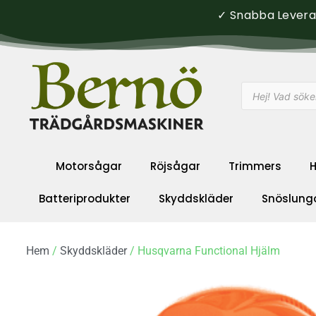
✓ Snabba Leveran
Motorsågar
Röjsågar
Trimmers
H
Batteriprodukter
Skyddskläder
Snöslung
Hem
/
Skyddskläder
/ Husqvarna Functional Hjälm