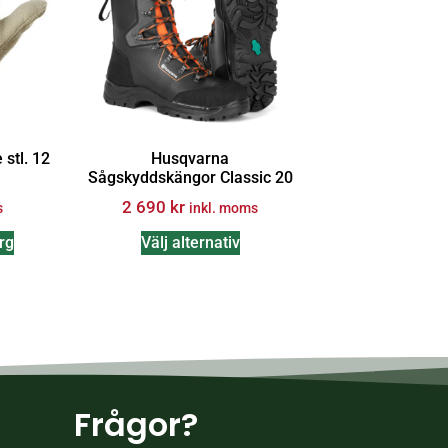
stl. 12
Husqvarna
Sågskyddskängor Classic 20
2 690
kr
s
inkl. moms
org
Välj alternativ
Frågor?