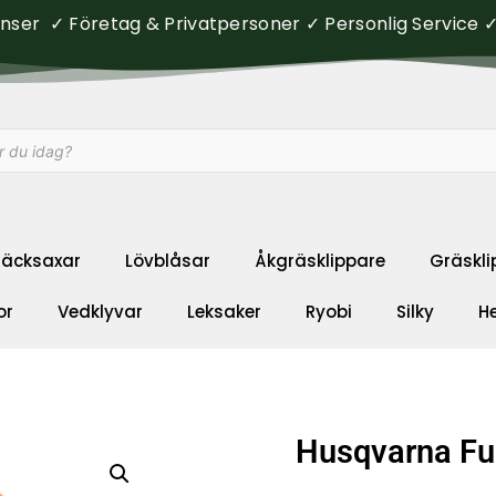
ser ✓ Företag & Privatpersoner ✓ Personlig Service ✓ 
äcksaxar
Lövblåsar
Åkgräsklippare
Gräskli
or
Vedklyvar
Leksaker
Ryobi
Silky
H
Husqvarna Fu