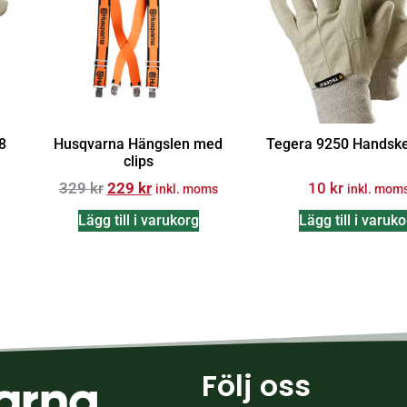
8
Husqvarna Hängslen med
Tegera 9250 Handske 
clips
329
kr
229
kr
10
kr
inkl. moms
inkl. mom
Lägg till i varukorg
Lägg till i varuk
Följ oss