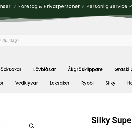
ser ✓ Företag & Privatpersoner ✓ Personlig Service ✓ 
äcksaxar
Lövblåsar
Åkgräsklippare
Gräskli
or
Vedklyvar
Leksaker
Ryobi
Silky
H
Silky Supe