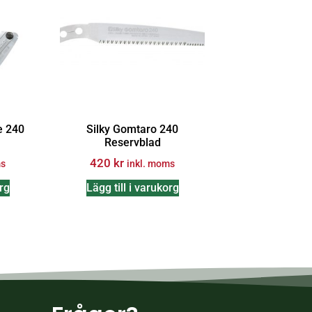
e 240
Silky Gomtaro 240
Reservblad
420
kr
ms
inkl. moms
org
Lägg till i varukorg