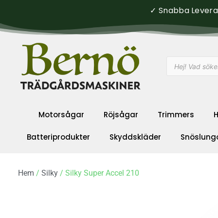
✓ Snabba Leveran
Motorsågar
Röjsågar
Trimmers
H
Batteriprodukter
Skyddskläder
Snöslung
Hem
/
Silky
/ Silky Super Accel 210