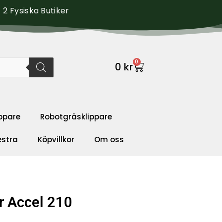
2 Fysiska Butiker
0
0
kr
ppare
Robotgräsklippare
estra
Köpvillkor
Om oss
r Accel 210