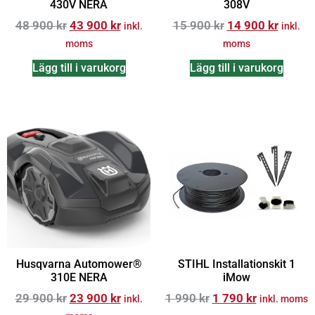
430V NERA
308V
48 900
kr
43 900
kr
15 900
kr
14 900
kr
inkl.
inkl.
moms
moms
Lägg till i varukorg
Lägg till i varukorg
Husqvarna Automower®
STIHL Installationskit 1
310E NERA
iMow
29 900
kr
23 900
kr
1 990
kr
1 790
kr
inkl.
inkl. moms