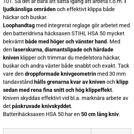
101. Så det är bara att sätta igång att arbeta t.o.m.
i
ljudkänsliga områden
och effektivt klippa både
häckar och buskar.
Loophandtag
med integrerat reglage gör arbetet med
den batteridrivna häcksaxen STIHL HSA 50 mycket
bekvämt
både med höger och vänster hand
. Med
den
laserskurna, diamantslipade och härdade
kniven
klipper och trimmar du medelstora häckar,
buskar och andra växter både snabbt och exakt. Tack
vare den
droppformade knivgeometrin
med 30 mm
tandavstånd
hålls grenarna kvar av kniven
och
klipp
sedan med rena fina snitt och hög klippeffekt
.
Kniven skyddas effektivt vid bl.a. marknära arbete av
det
påskruvade knivskyddet
.
Batterihäcksaxen HSA 50 har en
50 cm lång kniv
.