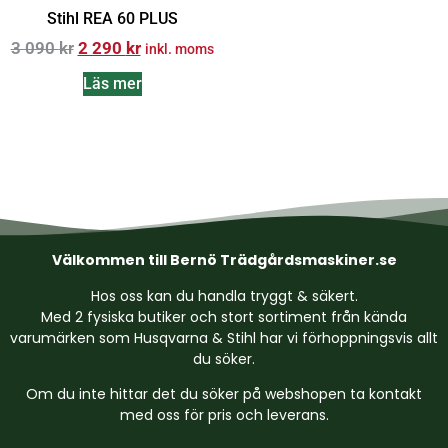
Stihl REA 60 PLUS
3 090
kr
2 290
kr
inkl. moms
Läs mer
Välkommen till Bernö Trädgårdsmaskiner.se
Hos oss kan du handla tryggt & säkert.
Med 2 fysiska butiker och stort sortiment från kända
varumärken som Husqvarna & Stihl har vi förhoppningsvis allt
du söker.
Om du inte hittar det du söker på webshopen ta kontakt
med oss för pris och leverans.