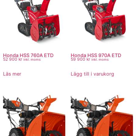
Honda HSS 760A ETD
Honda HSS 970A ETD
52 900
kr
59 900
kr
inkl. moms
inkl. moms
Läs mer
Lägg till i varukorg