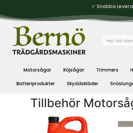
✓ Snabba Leveran
Motorsågar
Röjsågar
Trimmers
H
Batteriprodukter
Skyddskläder
Snöslung
Tillbehör Motorså