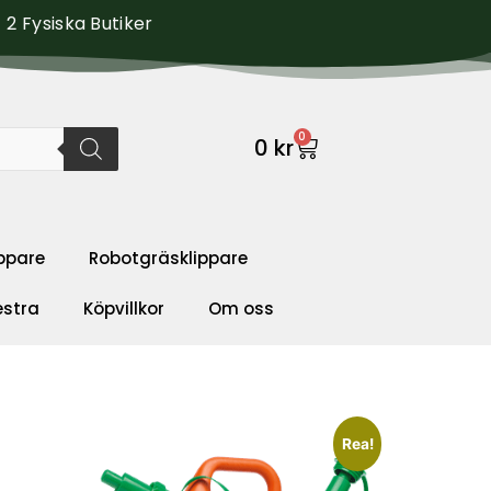
2 Fysiska Butiker
0
0
kr
ppare
Robotgräsklippare
estra
Köpvillkor
Om oss
Rea!