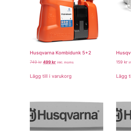
Husqvarna Kombidunk 5+2
Husqv
749
kr
499
kr
159
kr
inkl. moms
i
Lägg till i varukorg
Lägg ti