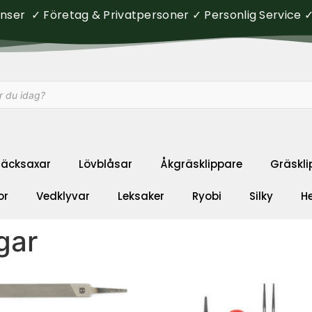
ser ✓ Företag & Privatpersoner ✓ Personlig Service ✓ 
äcksaxar
Lövblåsar
Åkgräsklippare
Gräskli
or
Vedklyvar
Leksaker
Ryobi
Silky
H
gar