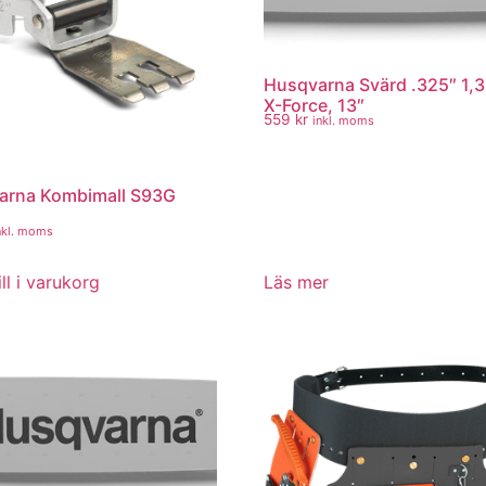
Husqvarna Svärd .325″ 1,
X-Force, 13″
559
kr
inkl. moms
arna Kombimall S93G
nkl. moms
ll i varukorg
Läs mer