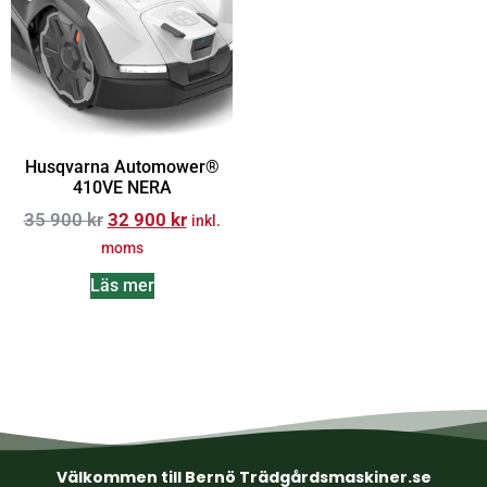
Husqvarna Automower®
410VE NERA
35 900
kr
32 900
kr
inkl.
moms
Läs mer
Välkommen till Bernö Trädgårdsmaskiner.se