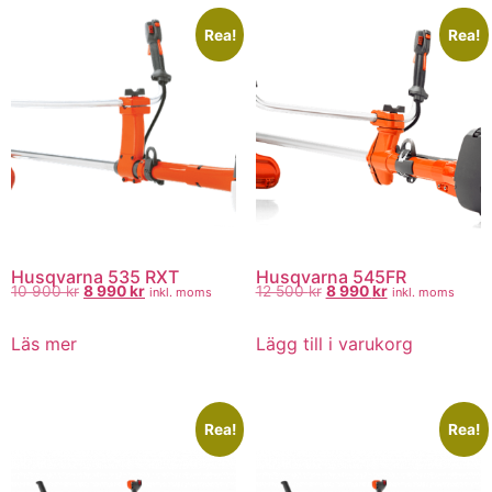
Rea!
Rea!
Husqvarna 535 RXT
Husqvarna 545FR
10 900
kr
8 990
kr
12 500
kr
8 990
kr
inkl. moms
inkl. moms
Läs mer
Lägg till i varukorg
Rea!
Rea!